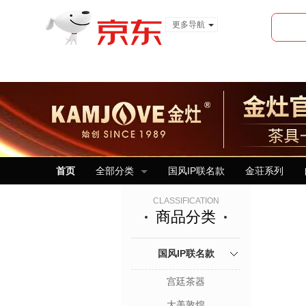
更多导航
服装城
食品
金融
首页
全部分类
国风IP联名款
金荘系列
CLASSIFICATION
商品分类
国风IP联名款
宫廷茶器
大美敦煌