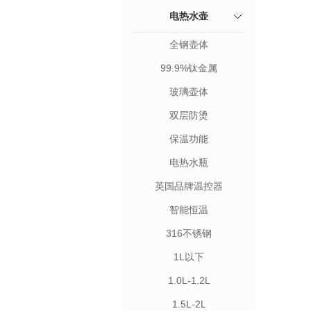
电热水壶
全钢壶体
99.9%钛金属
玻璃壶体
双层防烫
保温功能
电热水瓶
英国品牌温控器
智能恒温
316不锈钢
1L以下
1.0L-1.2L
1.5L-2L