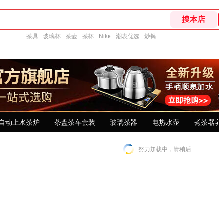
茶具
玻璃杯
茶壶
茶杯
Nike
潮表优选
炒锅
自动上水茶炉
茶盘茶车套装
玻璃茶器
电热水壶
煮茶器
努力加载中，请稍后...