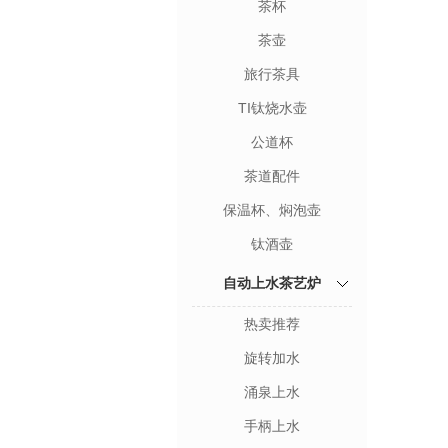
茶杯
茶壶
旅行茶具
TI钛烧水壶
公道杯
茶道配件
保温杯、焖泡壶
钛酒壶
自动上水茶艺炉
热卖推荐
旋转加水
涌泉上水
手柄上水